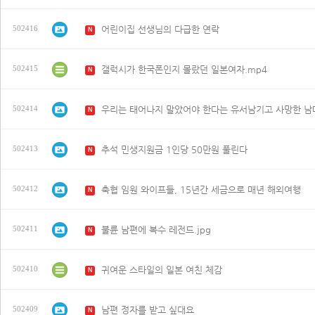
어린이집 선생님의 다급한 연락
502416
N
갤럭시가 한국폰인지 몰랐던 일본여자.mp4
502415
N
우리는 태어나지 말았어야 한다는 유서남기고 사망한 남매
502414
N
추석 민생지원금 1인당 50만원 풀린다
502413
N
축협 임원 와이프들, 15년간 세금으로 매년 해외여행
502412
N
불륜 남편에 복수 레전드.jpg
502411
N
귀여운 스타일의 일본 여친 체감
502410
N
남편 정자를 받고 싶대요
502409
N