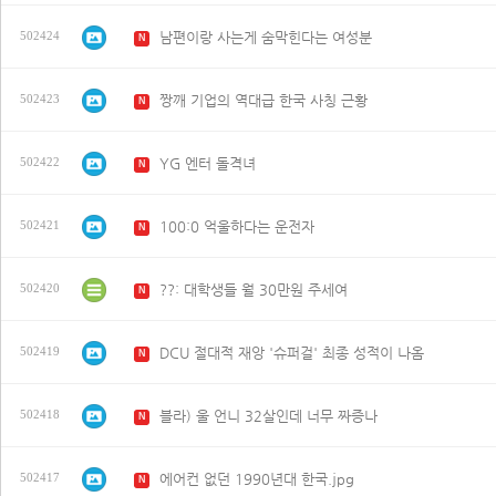
남편이랑 사는게 숨막힌다는 여성분
502424
N
짱깨 기업의 역대급 한국 사칭 근황
502423
N
YG 엔터 돌격녀
502422
N
100:0 억울하다는 운전자
502421
N
??: 대학생들 월 30만원 주세여
502420
N
DCU 절대적 재앙 '슈퍼걸' 최종 성적이 나옴
502419
N
블라) 울 언니 32살인데 너무 짜증나
502418
N
에어컨 없던 1990년대 한국.jpg
502417
N