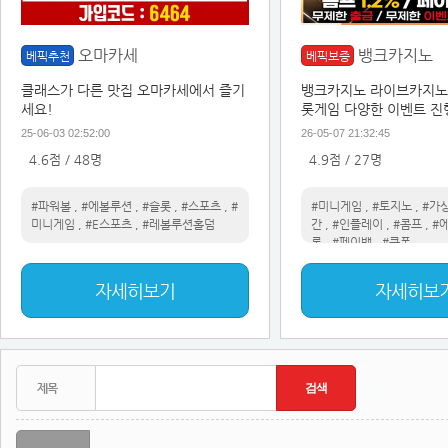
오마카세
뱅크카지노
베픽추천
베픽보증
클래스가 다른 맛집 오마카세에서 즐기
뱅크카지노 라이브카지노
세요!
롯게임 다양한 이벤트 진행
재충·페이백·콤프 지급 
25-06-03 02:52:00
26-05-07 21:32:45
무제한환전 지원
4.6점 / 48명
4.9점 / 27명
#파워볼
,
#에볼루션
,
#슬롯
,
#스포츠
,
#
#미니게임
,
#토지노
,
#가
미니게임
,
#E스포츠
,
#레볼루션홀덤
간
,
#인플레이
,
#콤프
,
#
롯
,
#페이백
,
#쿠폰
자세히보기
자세히보