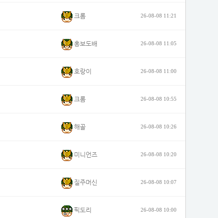
크롬
26-08-08 11:21
홍보도배
26-08-08 11:05
호랑이
26-08-08 11:00
크롬
26-08-08 10:55
해골
26-08-08 10:26
미니언즈
26-08-08 10:20
질주머신
26-08-08 10:07
픽도리
26-08-08 10:00