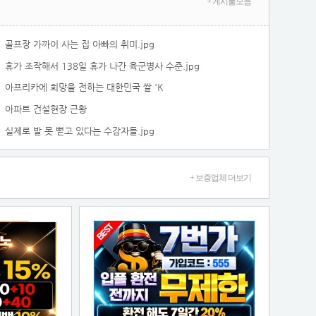
+ 게시물모음
골프장 가까이 사는 집 아빠의 취미.jpg
휴가 조작해서 138일 휴가 나간 육군병사 수준.jpg
아프리카에 희망을 전하는 대한민국 쌀 'K
아파트 건설현장 근황
실제로 발 못 뻗고 있다는 수감자들.jpg
+ 보증업체 더보기