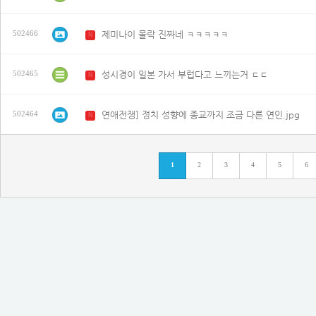
제미나이 몰락 진짜네 ㅋㅋㅋㅋㅋ
502466
N
성시경이 일본 가서 부럽다고 느끼는거 ㄷㄷ
502465
N
연애전쟁] 정치 성향에 종교까지 조금 다른 연인.jpg
502464
N
1
2
3
4
5
6