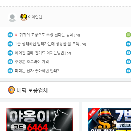
아이언맨
귀귀의 고향으로 추정 된다는 동네.jpg
N
1급 생태하천 말라가는데 황당한 물 도둑.jpg
에어컨 킬때 전기료 아끼는방법.jpg
추성훈 오토바이 가격
페미는 남자 좋아하면 안돼?
베픽 보증업체