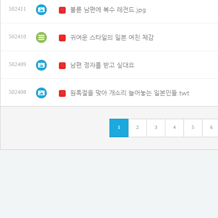
불륜 남편에 복수 레전드.jpg
502411
N
귀여운 스타일의 일본 여친 체감
502410
N
남편 정자를 받고 싶대요
502409
N
원폭절을 맞아 개소리 늘어놓는 일본인들.twt
502408
N
1
2
3
4
5
6