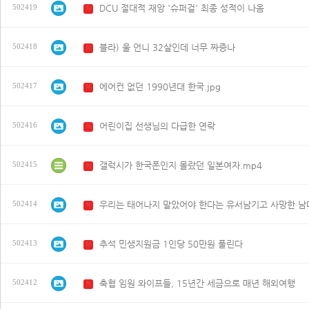
DCU 절대적 재앙 '슈퍼걸' 최종 성적이 나옴
502419
N
블라) 울 언니 32살인데 너무 짜증나
502418
N
에어컨 없던 1990년대 한국.jpg
502417
N
어린이집 선생님의 다급한 연락
502416
N
갤럭시가 한국폰인지 몰랐던 일본여자.mp4
502415
N
우리는 태어나지 말았어야 한다는 유서남기고 사망한 남매
502414
N
추석 민생지원금 1인당 50만원 풀린다
502413
N
축협 임원 와이프들, 15년간 세금으로 매년 해외여행
502412
N