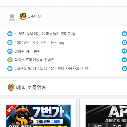
질주머신
부자 동네에는 이 매장들이 있다고 함
N
2004년생 미국 여배우 논란.jpg
영화관 자리 논란
다이소 트레이닝복 좋네요
4살·6살 딸 태우고 음주운전하다 사망사고 낸 엄마…블랙박스 공개.new
베픽 보증업체