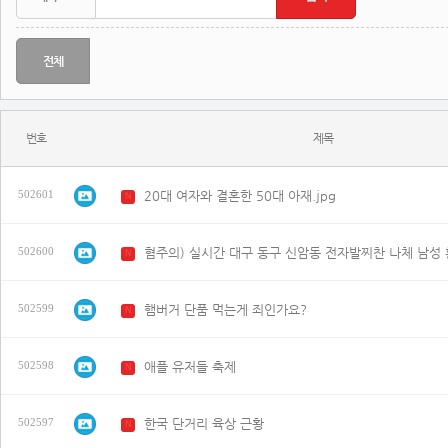
전체
번호
제목
20대 여자와 결혼한 50대 아재.jpg
502601
N
502600
N
햄버거 단품 먹는게 죄인가요?
502599
N
애플 유저들 축제
502598
N
한국 단거리 육상 근황
502597
N