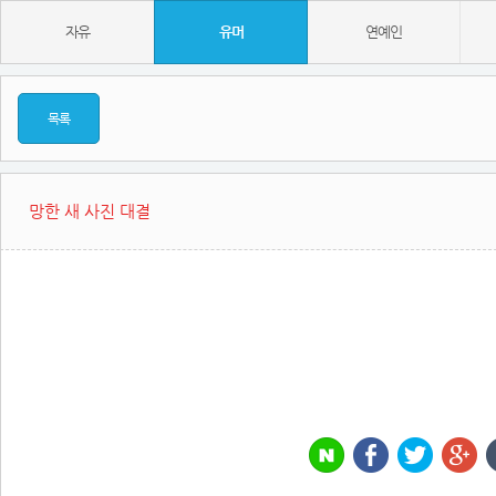
자유
유머
연예인
목록
망한 새 사진 대결