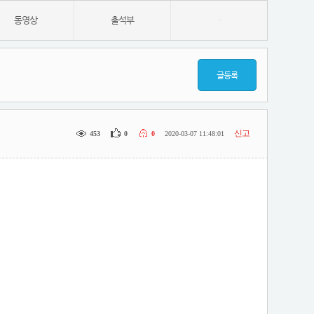
동영상
출석부
-
글등록
신고
453
0
0
2020-03-07 11:48:01