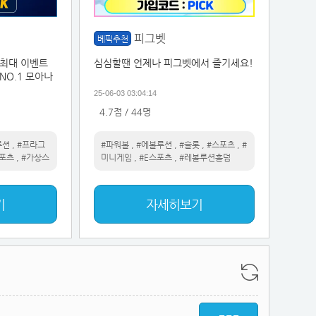
피그벳
베픽추천
 최대 이벤트
심심할땐 언제나 피그벳에서 즐기세요!
NO.1 모아나
25-06-03 03:04:14
4.7점 / 44명
루션
,
#프라그
#파워볼
,
#에볼루션
,
#슬롯
,
#스포츠
,
#
스포츠
,
#가상스
미니게임
,
#E스포츠
,
#레볼루션홀덤
기
자세히보기