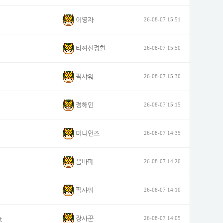
이영자
26-08-07 15:51
타짜신정환
26-08-07 15:50
픽샤워
26-08-07 15:30
정해인
26-08-07 15:15
미니언즈
26-08-07 14:35
음바페
26-08-07 14:20
픽샤워
26-08-07 14:10
장사꾼
t
26-08-07 14:05