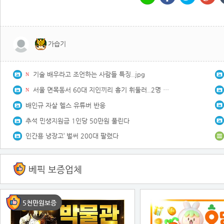
가습기
기술 배우라고 조언하는 사람들 특징..jpg
N
서울 면목동서 60대 지인끼리 흉기 휘둘러..2명 모두 사망
N
배인규 자살 헬스 유튜버 반응
추석 민생지원금 1인당 50만원 풀린다
인간용 냉장고’ 벌써 200대 팔렸다
베픽 보증업체
5천만원보증