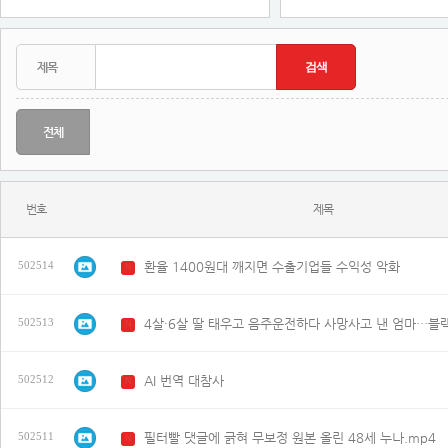
전체
번호
제목
환율 1400원대 깨지면 수출기업들 수익성 악화
502514
N
502513
N
AI 번역 대참사
502512
N
필터빨 댓글에 긁혀 무보정 원본 올린 48세 누나.mp4
502511
N