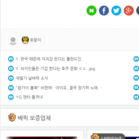
호랑이
한국 때문에 자괴감 든다는 폴란드인
N
외지인들은 기겁 한다는 호주 문화 ㄷㄷ..jpg
N
재벌가 날벼락 소식
"윤가이 불쾌" 비판에…아이유, 결국 장기하 노래 삭제 엔딩
YG 엔터 돌격녀
베픽 보증업체
5천만원보증