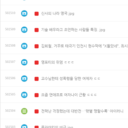
신사의 나라 영국.jpg
502510
N
기술 배우라고 조언하는 사람들 특징..jpg
502509
N
502508
N
영포티의 위엄 ㄷㄷㄷ
502507
N
교수님한테 성폭행을 당한 여제자 ㄷㄷ
502506
N
요즘 연애프로 여자나이 근황 ㄷㄷㄷ
502505
N
전력난 걱정했는데 대반전…'햇볕 쨍할수록' 아이러니
502504
N
몬자야키의 비극.jpg
502503
N