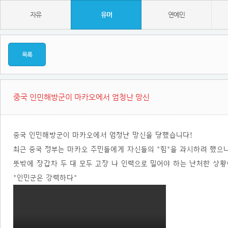
자유
유머
연예인
목록
중국 인민해방군이 마카오에서 엄청난 망신
중국 인민해방군이 마카오에서 엄청난 망신을 당했습니다!
최근 중국 정부는 마카오 주민들에게 자신들의 "힘"을 과시하려 했으나
뜻밖에 장갑차 두 대 모두 고장 나 인력으로 밀어야 하는 난처한 상
"인민군은 강력하다"