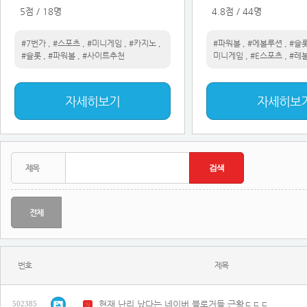
5점 / 18명
4.8점 / 44명
#7번가
,
#스포츠
,
#미니게임
,
#카지노
,
#파워볼
,
#에볼루션
,
#슬
#슬롯
,
#파워볼
,
#사이트추천
미니게임
,
#E스포츠
,
#레
자세히보기
자세히보
전체
번호
제목
현재 난리 났다는 네이버 블로거들 근황ㄷㄷㄷ
502385
N