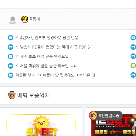
호랑이
4년차 난임부부 임밍아웃 남편 반응
N
방송사 PD들이 뽑았다는 역대 사극 TOP 5
N
세계 최초 여성 전용 엔진오일
N
서울 더위에 깜짤 놀란 외국인 ㄷㄷ
N
차유람 부부: "좌파들이 날 핍박해도 예수님은 내 편"
베픽 보증업체
8천만원보증