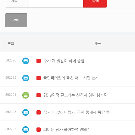
전체
번호
제목
주차 개 젖같이 하네 증말
502296
N
국립국어원에 빡친 어느 시민.jpg
502295
N
혐) 9만명 규모라는 신천지 청년 봉사단
502294
N
직거래 220배 증가, 공인 중개사 폭망 중
502293
N
페미는 남자 좋아하면 안돼?
502292
N