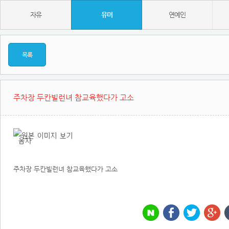
자유
유머
연예인
목록
주차장 두칸빌런녀 참교육했다가 고소
주차장 두칸빌런녀 참교육했다가 고소