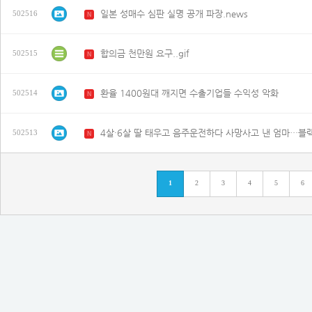
일본 성매수 심판 실명 공개 파장.news
502516
N
합의금 천만원 요구..gif
502515
N
환율 1400원대 깨지면 수출기업들 수익성 악화
502514
N
502513
N
1
2
3
4
5
6