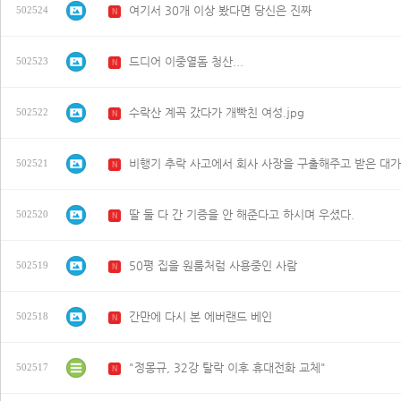
여기서 30개 이상 봤다면 당신은 진짜
502524
N
드디어 이중열돔 청산...
502523
N
수락산 계곡 갔다가 개빡친 여성.jpg
502522
N
비행기 추락 사고에서 회사 사장을 구출해주고 받은 대가
502521
N
딸 둘 다 간 기증을 안 해준다고 하시며 우셨다.
502520
N
50평 집을 원룸처럼 사용중인 사람
502519
N
간만에 다시 본 에버랜드 베인
502518
N
"정몽규, 32강 탈락 이후 휴대전화 교체"
502517
N