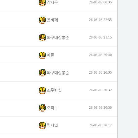
장사꾼
26-08-09 00:35
음바페
26-08-08 22:55
와꾸대장봉준
26-08-08 21:15
애플
26-08-08 20:40
와꾸대장봉준
26-08-08 20:35
소주반샷
26-08-08 20:32
오타쿠
26-08-08 20:30
픽샤워
26-08-08 20:17