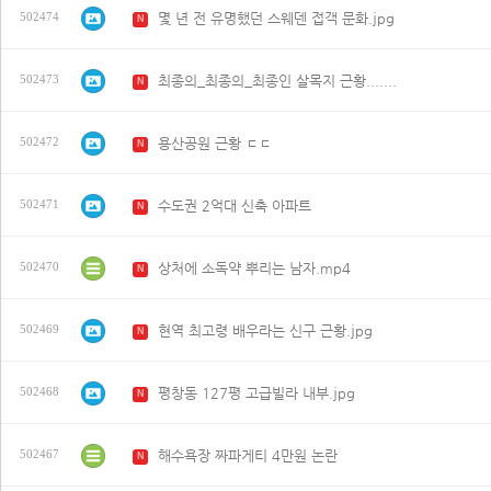
몇 년 전 유명했던 스웨덴 접객 문화.jpg
502474
N
최종의_최종의_최종인 살목지 근황.......
502473
N
용산공원 근황 ㄷㄷ
502472
N
수도권 2억대 신축 아파트
502471
N
상처에 소독약 뿌리는 남자.mp4
502470
N
현역 최고령 배우라는 신구 근황.jpg
502469
N
평창동 127평 고급빌라 내부.jpg
502468
N
해수욕장 짜파게티 4만원 논란
502467
N