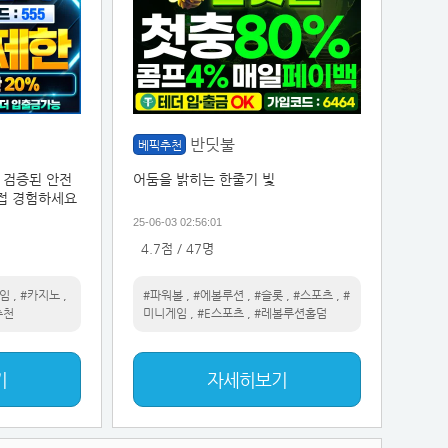
반딧불
베픽추천
 검증된 안전
어둠을 밝히는 한줄기 빛
접 경험하세요
25-06-03 02:56:01
4.7점 / 47명
임
,
#카지노
,
#파워볼
,
#에볼루션
,
#슬롯
,
#스포츠
,
#
추천
미니게임
,
#E스포츠
,
#레볼루션홀덤
기
자세히보기