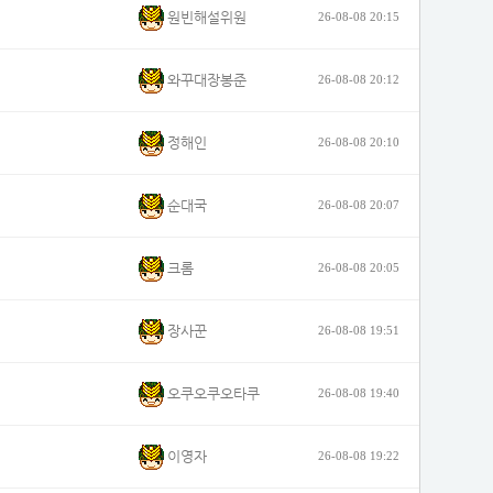
원빈해설위원
26-08-08 20:15
와꾸대장봉준
26-08-08 20:12
정해인
26-08-08 20:10
순대국
26-08-08 20:07
크롬
26-08-08 20:05
장사꾼
26-08-08 19:51
오쿠오쿠오타쿠
26-08-08 19:40
이영자
26-08-08 19:22