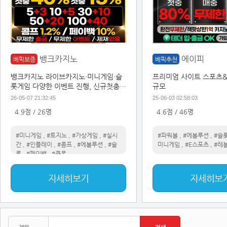
뱅크카지노
에이피
베픽보증
베픽추천
뱅크카지노 라이브카지노·미니게임·슬
프리미엄 사이트 스포츠
롯게임 다양한 이벤트 진행, 신규첫충·
규모
재충·페이백·콤프 지급 혜택과 빠른충전
26-05-07 21:32:45
25-06-03 02:58:03
무제한환전 지원
4.9점 / 26명
4.6점 / 46명
#미니게임
,
#토지노
,
#가상게임
,
#실시
#파워볼
,
#에볼루션
,
#슬
간
,
#인플레이
,
#콤프
,
#에볼루션
,
#슬
미니게임
,
#E스포츠
,
#레
롯
,
#페이백
,
#쿠폰
자세히보기
자세히보