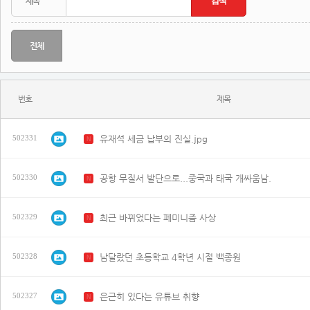
전체
번호
제목
유재석 세금 납부의 진실.jpg
502331
N
공항 무질서 발단으로...중국과 태국 개싸움남.
502330
N
최근 바뀌었다는 페미니즘 사상
502329
N
남달랐던 초등학교 4학년 시절 백종원
502328
N
은근히 있다는 유튜브 취향
502327
N