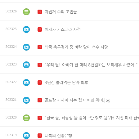
자전거 수리 고인물
502326
N
어제자 카스테라 사건
502325
N
태국 축구경기 중 벼락 맞아 선수 사망
502324
N
"우리 딸! 아빠가 한 마리 8천원하는 보리새우 사왔어!"
502323
N
3년간 콜라먹은 남자 최후
502322
N
골프장 가까이 사는 집 아빠의 취미.jpg
502321
N
502320
N
대륙의 신종유행
502319
N