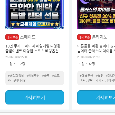
스페이드
문카지노
베픽보증
베픽보증
10년 무사고 메이저 매일매일 다양한
어른들을 위한 놀이터 &
돌발이벤트 다양한 스포츠 베팅옵션
놀이터 클라스의 차이를
25-06-03 02:22:09
25-06-03 02:26:18
5점 / 112명
5점 / 92명
#베픽파워볼
,
#에볼루션
,
#슬롯
,
#스포
#에볼루션
,
#슬롯
,
#미니
츠
,
#미니게임
마틱
,
#보타카지노
,
#아시
자세히보기
자세히보