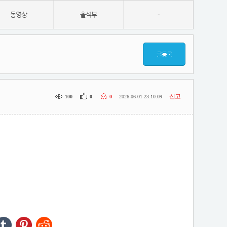
동영상
출석부
-
글등록
신고
100
0
0
2026-06-01 23:10:09