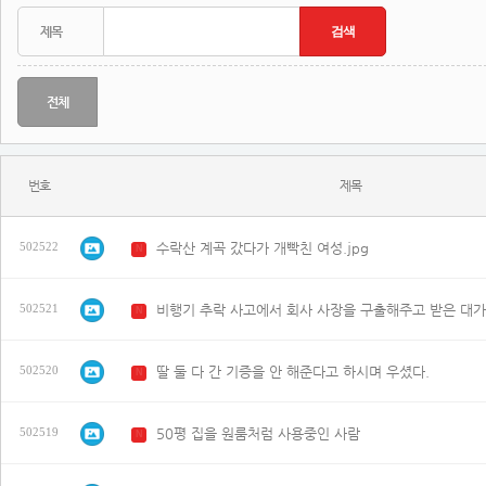
전체
번호
제목
수락산 계곡 갔다가 개빡친 여성.jpg
502522
N
비행기 추락 사고에서 회사 사장을 구출해주고 받은 대가
502521
N
딸 둘 다 간 기증을 안 해준다고 하시며 우셨다.
502520
N
50평 집을 원룸처럼 사용중인 사람
502519
N