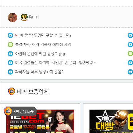
음바페
이 중 딱 두명만 구할 수 있다면?
N
충격적인) 여자 기숙사 레이싱 게임
아반떼 옵션에 빡친 윤성로.jpg
미국 원정출산 아기에 `시민권` 안 준다. 행정명령 서명
과학자들 너무 멍청하지 않음?
베픽 보증업체
8천만원보증