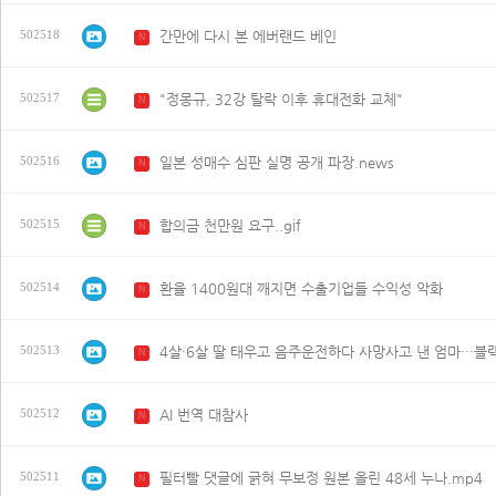
간만에 다시 본 에버랜드 베인
502518
N
"정몽규, 32강 탈락 이후 휴대전화 교체"
502517
N
일본 성매수 심판 실명 공개 파장.news
502516
N
합의금 천만원 요구..gif
502515
N
환율 1400원대 깨지면 수출기업들 수익성 악화
502514
N
502513
N
AI 번역 대참사
502512
N
필터빨 댓글에 긁혀 무보정 원본 올린 48세 누나.mp4
502511
N