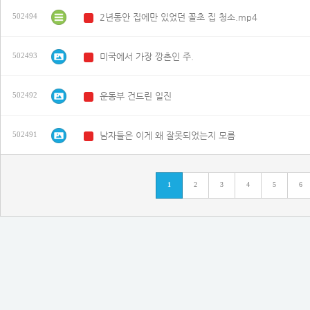
2년동안 집에만 있었던 꼴초 집 청소.mp4
502494
N
미국에서 가장 깡촌인 주.
502493
N
운동부 건드린 일진
502492
N
남자들은 이게 왜 잘못되었는지 모름
502491
N
1
2
3
4
5
6