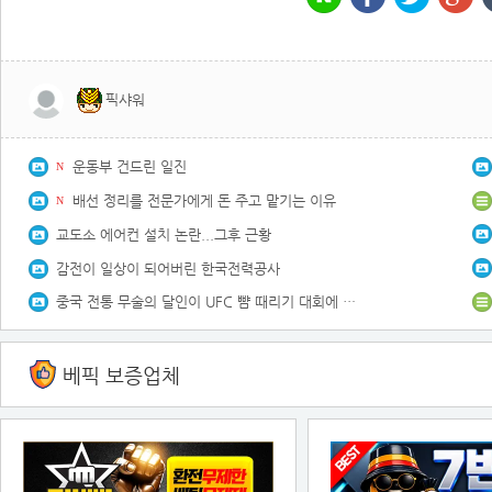
픽샤워
운동부 건드린 일진
N
배선 정리를 전문가에게 돈 주고 맡기는 이유
N
교도소 에어컨 설치 논란...그후 근황
감전이 일상이 되어버린 한국전력공사
중국 전통 무술의 달인이 UFC 뺨 때리기 대회에 참가 하자 벌어진 일
베픽 보증업체