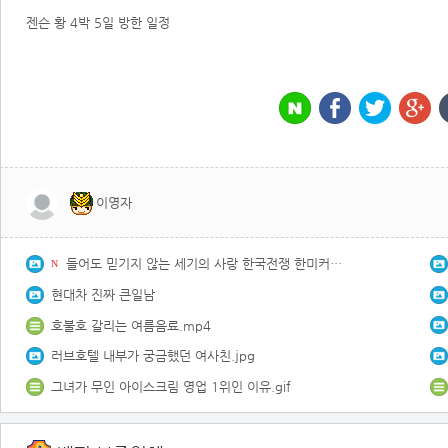
젠슨 황 4박 5일 방한 일정
이영자
들어도 믿기지 않는 세기의 사랑 한국전쟁 한미커플.jpg
N
현대차 진짜 큰일남
호불호 갈리는 여름음료.mp4
러브호텔 내부가 궁금했던 여사친.jpg
그녀가 무인 아이스크림 영업 1위인 이유.gif