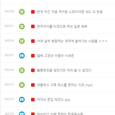
한국 치킨 처음 먹어본 스파이더맨 네드 의 반응
502558
N
한국여자를 타겟으로 하는 일본 호빠
502557
N
어제 날짜 범람하는 계곡에 쓸려가는 사람들 ㄷㄷㄷ
502556
N
엘베 고장낸 아줌마 사과문
502555
N
불륜현장을 찾았지만 차마 쏠 수 없었다
502554
N
넷플릭스 구독 취소를 못하는 이유.mp4
502553
N
악마의 편집 레전드.jpg
502552
N
파브리가 이해 못하는 한국음식들
502551
N