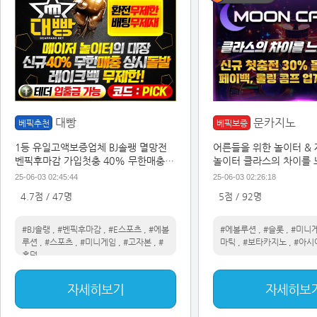
대빵
문카지노
베픽추천
베픽보증
1등 유일고액보증업체 BJ솔랭 멸망전
어른들을 위한 놀이터 &
벤픽후마감 가입첫충 40% 무한매충이
놀이터 클라스의 차이를
벤트
25-06-03 02:45:44
25-06-03 02:26:18
4.7점 / 47명
5점 / 92명
#BJ솔랭
,
#벤픽후마감
,
#E스포츠
,
#에볼
#에볼루션
,
#슬롯
,
#미니
루션
,
#스포츠
,
#미니게임
,
#고자본
,
#
마틱
,
#보타카지노
,
#아시
홀덤
자세히보기
자세히보