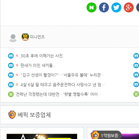
미니언즈
30초 후에 이해가는 사진.
N
판새가 미친 새끼들...
N
"김구 선생이 빨갱이?"…'서울우유 불매' 누리꾼에 쏟아진 뭇매.news
N
4살·6살 딸 태우고 음주운전하다 사망사고 낸 엄마…블랙박스 공개
N
전력난 걱정했는데 대반전…'햇볕 쨍할수록' 아이러니
베픽 보증업체
1억원보증