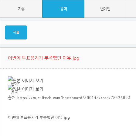
자유
유머
연예인
목록
이번에 투표용지가 부족했던 이유.jpg
출처
https://m.ruliweb.com/best/board/300143/read/75426092
이번에 투표용지가 부족했던 이유.jpg