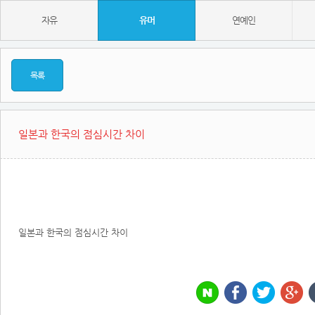
자유
유머
연예인
목록
일본과 한국의 점심시간 차이
일본과 한국의 점심시간 차이