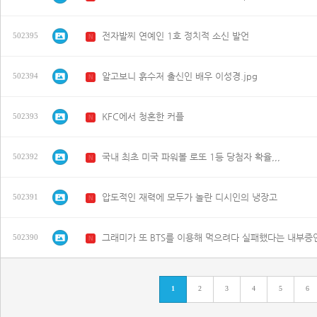
전자발찌 연예인 1호 정치적 소신 발언
502395
N
알고보니 흙수저 출신인 배우 이성경.jpg
502394
N
KFC에서 청혼한 커플
502393
N
국내 최초 미국 파워볼 로또 1등 당첨자 확율,,,
502392
N
압도적인 재력에 모두가 놀란 디시인의 냉장고
502391
N
그래미가 또 BTS를 이용해 먹으려다 실패했다는 내부증
502390
N
1
2
3
4
5
6