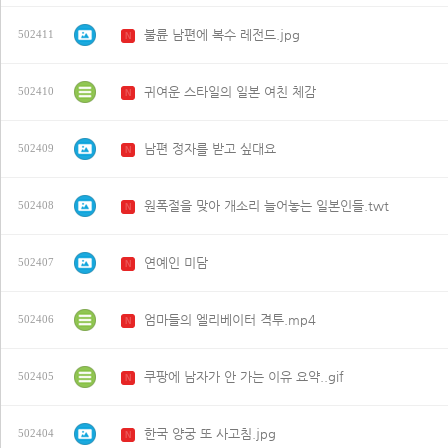
불륜 남편에 복수 레전드.jpg
502411
N
귀여운 스타일의 일본 여친 체감
502410
N
남편 정자를 받고 싶대요
502409
N
원폭절을 맞아 개소리 늘어놓는 일본인들.twt
502408
N
연예인 미담
502407
N
엄마들의 엘리베이터 격투.mp4
502406
N
쿠팡에 남자가 안 가는 이유 요약..gif
502405
N
한국 양궁 또 사고침.jpg
502404
N