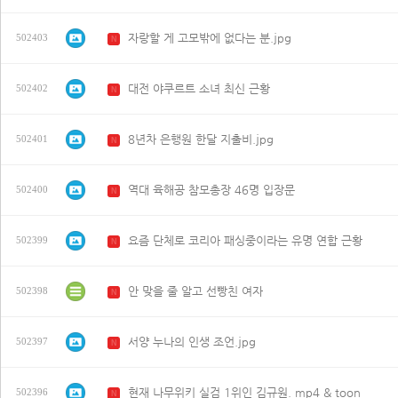
자랑할 게 고모밖에 없다는 분.jpg
502403
N
대전 야쿠르트 소녀 최신 근황
502402
N
8년차 은행원 한달 지출비.jpg
502401
N
역대 육해공 참모총장 46명 입장문
502400
N
요즘 단체로 코리아 패싱중이라는 유명 연합 근황
502399
N
안 맞을 줄 알고 선빵친 여자
502398
N
서양 누나의 인생 조언.jpg
502397
N
현재 나무위키 실검 1위인 김규원. mp4 & toon
502396
N