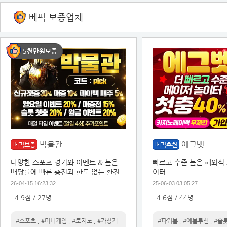
베픽 보증업체
5천만원보증
박물관
에그벳
베픽보증
베픽추천
다양한 스포츠 경기와 이벤트 & 높은
빠르고 수준 높은 해외식 
배당률에 빠른 충전과 한도 없는 환전
이터
26-04-15 16:23:32
25-06-03 03:05:27
4.9점 / 27명
4.6점 / 44명
#스포츠
,
#미니게임
,
#토지노
,
#가상게
#파워볼
,
#에볼루션
,
#슬