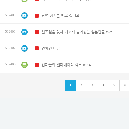
남편 정자를 받고 싶대요
502409
N
원폭절을 맞아 개소리 늘어놓는 일본인들.twt
502408
N
연예인 미담
502407
N
엄마들의 엘리베이터 격투.mp4
502406
N
1
2
3
4
5
6