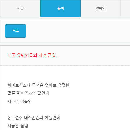
자유
유머
연예인
목록
미국 유명인들의 자녀 근황...
화이트칙스나 무서운 영화로 유명한
말론 웨이언스의 딸인데
지금은 아들임
농구선수 매직존슨의 아들인데
지금은 딸임