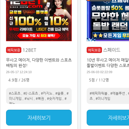
12BET
스페이드
베픽보증
베픽보증
무사고 메이저, 다양한 이벤트와 스포츠
10년 무사고 메이저 매
배팅의 완성!
돌발이벤트 다양한 스포
26-05-17 12:24:10
25-06-03 02:22:09
4.9점 / 26명
5점 / 112명
#스포츠
,
#E-스포츠
,
#카지노
,
#슬롯
,
#
#베픽파워볼
,
#에볼루션
,
미니게임
,
#낚시
,
#복권
,
#숫자게임
,
#
츠
,
#미니게임
케노
자세히보기
자세히보