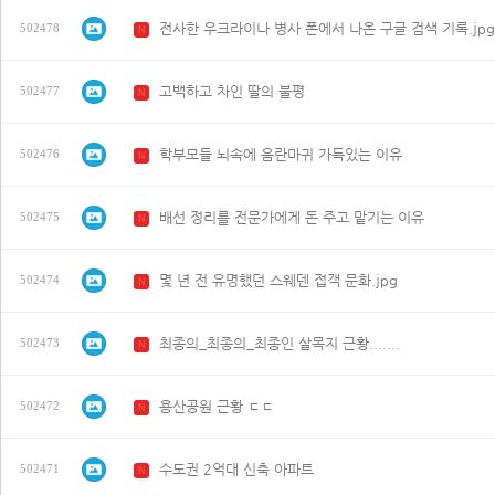
전사한 우크라이나 병사 폰에서 나온 구글 검색 기록.jpg
502478
N
고백하고 차인 딸의 불평
502477
N
학부모들 뇌속에 음란마귀 가득있는 이유
502476
N
배선 정리를 전문가에게 돈 주고 맡기는 이유
502475
N
몇 년 전 유명했던 스웨덴 접객 문화.jpg
502474
N
최종의_최종의_최종인 살목지 근황.......
502473
N
용산공원 근황 ㄷㄷ
502472
N
수도권 2억대 신축 아파트
502471
N