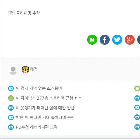
[혐] 클라이밍 추락
해적
경제 개념 없는 소개팅녀
N
하이닉스 277층 스트리머 근황 ㄷㄷ
N
못생기게 태어난 삶에 대한 한탄
N
방탄 뷔 반려견 기내 돌아다녀 논란
PD수첩 레버리지편 요약