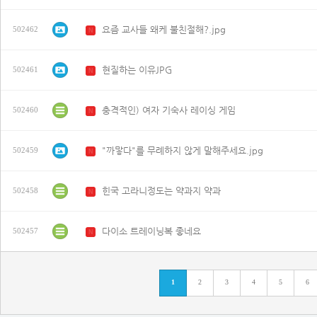
요즘 교사들 왜케 불친절해?.jpg
502462
N
현질하는 이유JPG
502461
N
충격적인) 여자 기숙사 레이싱 게임
502460
N
"까맣다"를 무례하지 않게 말해주세요.jpg
502459
N
힌국 고라니정도는 약과지 약과
502458
N
다이소 트레이닝복 좋네요
502457
N
1
2
3
4
5
6