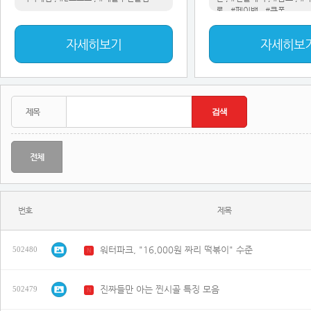
롯
,
#페이백
,
#쿠폰
자세히보기
자세히보
전체
번호
제목
워터파크, "16,000원 짜리 떡볶이" 수준
502480
N
진짜들만 아는 찐시골 특징 모음
502479
N