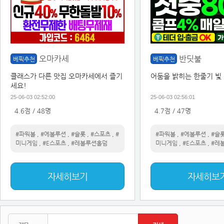
오마카세
반딧불
베픽추천
베픽추천
클래스가 다른 맛집 오마카세에서 즐기
어둠을 밝히는 한줄기 빛
세요!
25-06-03 02:52:00
25-06-03 02:56:01
4.6점 / 48명
4.7점 / 47명
#파워볼
,
#에볼루션
,
#슬롯
,
#스포츠
,
#
#파워볼
,
#에볼루션
,
#슬
미니게임
,
#E스포츠
,
#레볼루션홀덤
미니게임
,
#E스포츠
,
#레
자세히보기
자세히보