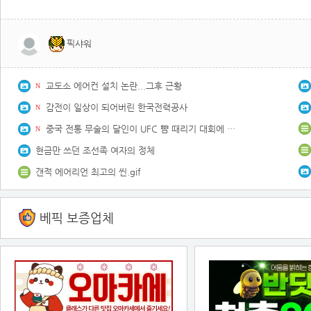
픽샤워
교도소 에어컨 설치 논란...그후 근황
N
감전이 일상이 되어버린 한국전력공사
N
중국 전통 무술의 달인이 UFC 뺨 때리기 대회에 참가 하자 벌어진 일
N
현금만 쓰던 조선족 여자의 정체
갠적 에어리언 최고의 씬.gif
베픽 보증업체