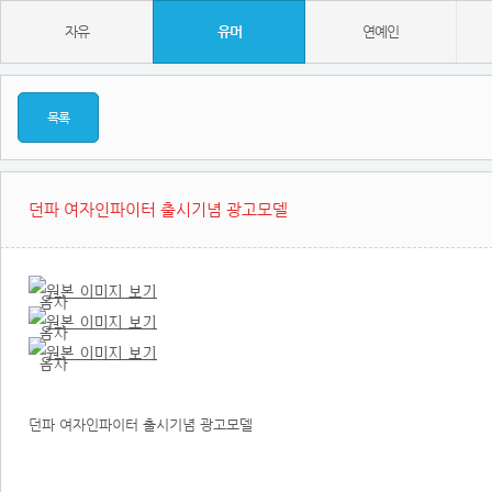
자유
유머
연예인
목록
던파 여자인파이터 출시기념 광고모델
던파 여자인파이터 출시기념 광고모델