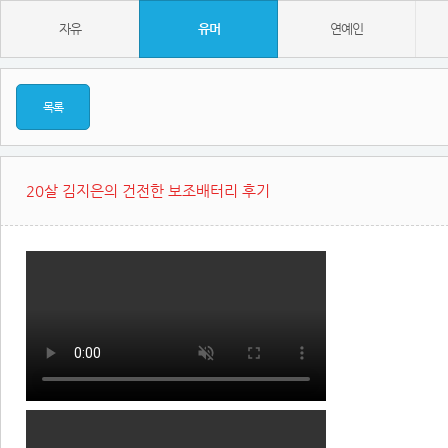
자유
유머
연예인
목록
20살 김지은의 건전한 보조배터리 후기