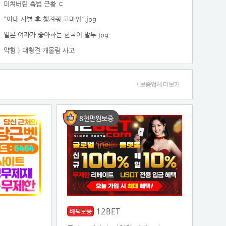
미쳐버린 촉법 근황 ㄷ
"아내 사별 후 챙겨줘 고마워".jpg
일본 여자가 좋아하는 한국어 말투.jpg
약혐 ) 대형견 개물림 사고
+ 보증업체 더보기
8천만원보증
12BET
베픽보증