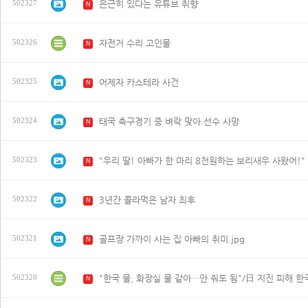
은근히 있다는 유튜브 취향
502327
N
자전거 수리 고인물
502326
N
어제자 카스테라 사건
502325
N
태국 축구경기 중 벼락 맞아 선수 사망
502324
N
"우리 딸! 아빠가 한 마리 8천원하는 보리새우 사왔어!"
502323
N
3년간 콜라먹은 남자 최후
502322
N
골프장 가까이 사는 집 아빠의 취미.jpg
502321
N
502320
N