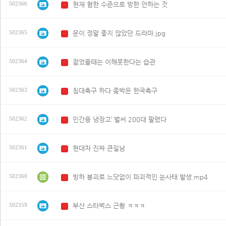
현재 혐한 수준으로 방한 안하는 것
502366
N
운이 정말 좋지 않았던 드라마.jpg
502365
N
젊었을때는 이해못한다는 습관
502364
N
침대축구 하다 좆박은 한국축구
502363
N
인간용 냉장고’ 벌써 200대 팔렸다
502362
N
현대차 진짜 큰일남
502361
N
빙하 붕괴로 느닷없이 파괴적인 눈사태 발생.mp4
502360
N
부산 스타벅스 근황 ㅋㅋㅋ
502359
N