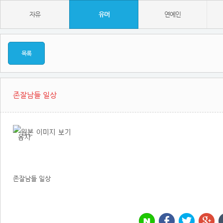
자유
유머
연예인
목록
존잘남들 일상
존잘남들 일상