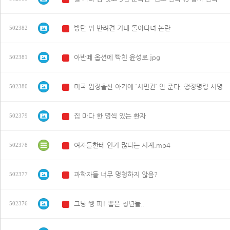
방탄 뷔 반려견 기내 돌아다녀 논란
502382
N
아반떼 옵션에 빡친 윤성로.jpg
502381
N
미국 원정출산 아기에 `시민권` 안 준다. 행정명령 서명
502380
N
집 마다 한 명씩 있는 환자
502379
N
여자들한테 인기 많다는 시계.mp4
502378
N
과학자들 너무 멍청하지 않음?
502377
N
그냥 쌩 피! 뽑은 청년들..
502376
N