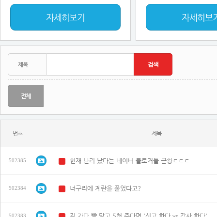
자세히보기
자세히보
전체
번호
제목
현재 난리 났다는 네이버 블로거들 근황ㄷㄷㄷ
502385
N
너구리에 계란을 풀었다고?
502384
N
길 가다 뺨 맞고 5천 준다면 '신고 한다 vs 감사 한다'
502383
N