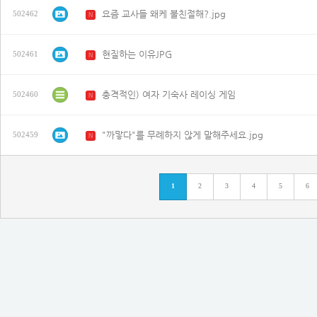
요즘 교사들 왜케 불친절해?.jpg
502462
N
현질하는 이유JPG
502461
N
충격적인) 여자 기숙사 레이싱 게임
502460
N
"까맣다"를 무례하지 않게 말해주세요.jpg
502459
N
1
2
3
4
5
6