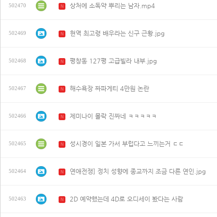
상처에 소독약 뿌리는 남자.mp4
502470
N
현역 최고령 배우라는 신구 근황.jpg
502469
N
평창동 127평 고급빌라 내부.jpg
502468
N
해수욕장 짜파게티 4만원 논란
502467
N
제미나이 몰락 진짜네 ㅋㅋㅋㅋㅋ
502466
N
성시경이 일본 가서 부럽다고 느끼는거 ㄷㄷ
502465
N
연애전쟁] 정치 성향에 종교까지 조금 다른 연인.jpg
502464
N
2D 예약했는데 4D로 오디세이 봤다는 사람
502463
N