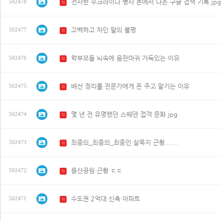
전사한 우크라이나 병사 폰에서 나온 구글 검색 기록.jpg
502478
N
고백하고 차인 딸의 불평
502477
N
학부모들 뇌속에 음란마귀 가득있는 이유
502476
N
배선 정리를 전문가에게 돈 주고 맡기는 이유
502475
N
몇 년 전 유명했던 스웨덴 접객 문화.jpg
502474
N
최종의_최종의_최종인 살목지 근황.......
502473
N
용산공원 근황 ㄷㄷ
502472
N
수도권 2억대 신축 아파트
502471
N