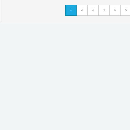
1
2
3
4
5
6