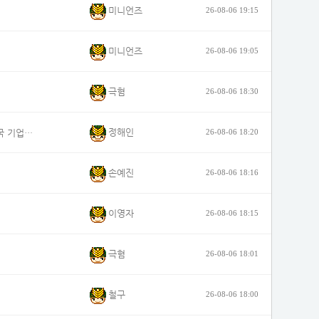
미니언즈
26-08-06 19:15
미니언즈
26-08-06 19:05
극혐
26-08-06 18:30
정해인
"한국 물, 화장실 물 같아…안 줘도 됨"/日 지진 피해 한국 기업 지원
26-08-06 18:20
손예진
26-08-06 18:16
이영자
26-08-06 18:15
극혐
26-08-06 18:01
철구
26-08-06 18:00