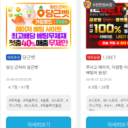
8천만원보증
당근벳
12BET
베픽추천
베픽보증
당신 근처의 당근벳
무사고 메이저, 다양한 
배팅의 완성!
25-06-03 03:02:05
26-05-17 12:24:10
4.7점 / 41명
4.9점 / 26명
#파워볼
,
#에볼루션
,
#슬롯
,
#스포츠
,
#
#스포츠
,
#E-스포츠
,
#카
미니게임
,
#E스포츠
,
#레볼루션홀덤
미니게임
,
#낚시
,
#복권
,
케노
자세히보기
자세히보