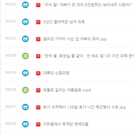
"우리 딸! 아빠가 한 마리 8천원하는 보리새우 사왔어!"
502323
N
3년간 콜라먹은 남자 최후
502322
N
골프장 가까이 사는 집 아빠의 취미.jpg
502321
N
502320
N
대륙의 신종유행
502319
N
호불호 갈리는 여름음료.mp4
502318
N
휴가 조작해서 138일 휴가 나간 육군병사 수준.jpg
502317
N
지하철에서 목격된 연예인들
502316
N