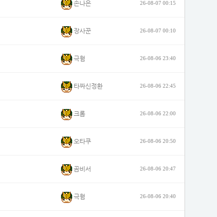
손나은
26-08-07 00:15
장사꾼
26-08-07 00:10
극혐
26-08-06 23:40
타짜신정환
26-08-06 22:45
크롬
26-08-06 22:00
오타쿠
26-08-06 20:50
곰비서
26-08-06 20:47
극혐
26-08-06 20:40