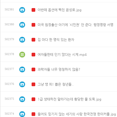
아반떼 옵션에 빡친 윤성로.jpg
502381
N
미국 원정출산 아기에 `시민권` 안 준다. 행정명령 서명
502380
N
집 마다 한 명씩 있는 환자
502379
N
여자들한테 인기 많다는 시계.mp4
502378
N
과학자들 너무 멍청하지 않음?
502377
N
그냥 쌩 피! 뽑은 청년들..
502376
N
1급 생태하천 말라가는데 황당한 물 도둑.jpg
502375
N
들어도 믿기지 않는 세기의 사랑 한국전쟁 한미커플.jpg
502374
N