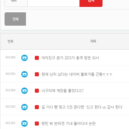
전체
번호
제목
여자친구 본가 갔다가 충격 받은 의사
502386
N
현재 난리 났다는 네이버 블로거들 근황ㄷㄷㄷ
502385
N
너구리에 계란을 풀었다고?
502384
N
길 가다 뺨 맞고 5천 준다면 '신고 한다 vs 감사 한다'
502383
N
방탄 뷔 반려견 기내 돌아다녀 논란
502382
N