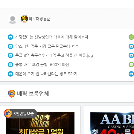
와꾸대장봉준
사망했다는 신남성연대 대표에 대해 알아보자
맘스터치 점주 기강 잡은 단골손님 ㄷㄷ
주급 8억 축구선수가 1억 주고 책을 산 이유.jpg
중뽕 배우 오경 근황, 600억 파산
대운이 오기 전 나타난다는 징조 5가지
베픽 보증업체
3천만원보증