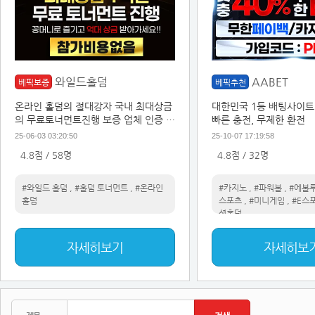
와일드홀덤
AABET
베픽보증
베픽추천
온라인 홀덤의 절대강자 국내 최대상금
대한민국 1등 배팅사이트 
의 무료토너먼트진행 보증 업체 인증 사
빠른 충전, 무제한 환전
이트
25-06-03 03:20:50
25-10-07 17:19:58
4.8점 / 58명
4.8점 / 32명
#와일드 홀덤
,
#홀덤 토너먼트
,
#온라인
#카지노
,
#파워볼
,
#에볼
홀덤
스포츠
,
#미니게임
,
#E스
션홀덤
자세히보기
자세히보