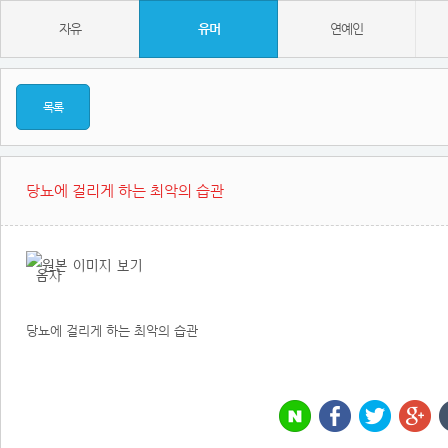
자유
유머
연예인
목록
당뇨에 걸리게 하는 최악의 습관
당뇨에 걸리게 하는 최악의 습관