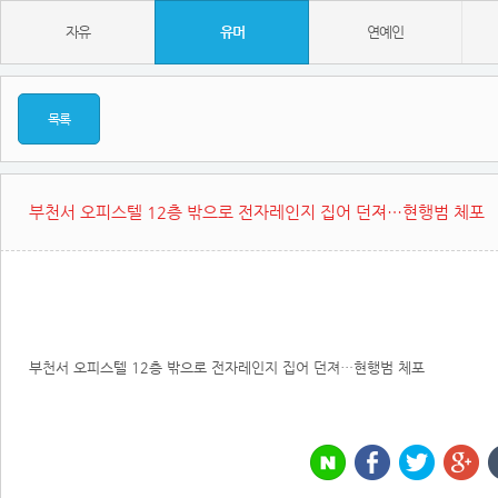
자유
유머
연예인
목록
부천서 오피스텔 12층 밖으로 전자레인지 집어 던져…현행범 체포
부천서 오피스텔 12층 밖으로 전자레인지 집어 던져…현행범 체포