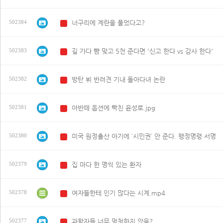
너구리에 계란을 풀었다고?
502384
N
길 가다 뺨 맞고 5천 준다면 '신고 한다 vs 감사 한다'
502383
N
방탄 뷔 반려견 기내 돌아다녀 논란
502382
N
아반떼 옵션에 빡친 윤성로.jpg
502381
N
미국 원정출산 아기에 `시민권` 안 준다. 행정명령 서명
502380
N
집 마다 한 명씩 있는 환자
502379
N
여자들한테 인기 많다는 시계.mp4
502378
N
과학자들 너무 멍청하지 않음?
502377
N