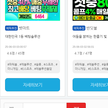
벳마트
반딧불
베픽추천
베픽추천
대한민국 1등 베팅솔루션
어둠을 밝히는 한줄기 빛
25-06-03 03:00:57
25-06-03 02:56:01
4.6점 / 45명
4.7점 / 47명
#파워볼
,
#에볼루션
,
#슬롯
,
#스포츠
,
#
#파워볼
,
#에볼루션
,
#슬
미니게임
,
#E스포츠
,
#레볼루션홀덤
미니게임
,
#E스포츠
,
#레
자세히보기
자세히보