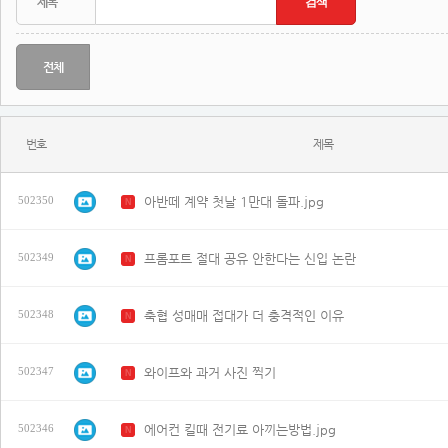
전체
번호
제목
아반떼 계약 첫날 1만대 돌파.jpg
502350
N
프롬포트 절대 공유 안한다는 신입 논란
502349
N
축협 성매매 접대가 더 충격적인 이유
502348
N
와이프와 과거 사진 찍기
502347
N
에어컨 킬때 전기료 아끼는방법.jpg
502346
N