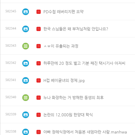
PD수첩 레버리지편 요약
502345
N
한국 스님들은 왜 부처님처럼 안입나요?
502344
N
ㅅㅂ이 유출되는 과정
502343
N
하루만에 20 정도 벌고 기분 째진 택시기사 아저씨
502342
N
H컵 베이글녀의 정체.jpg
502341
N
누나 화장하는 거 방해한 동생의 최후
502340
N
논란의 12,000원 한양대 학식
502339
N
아빠 장례식장에서 처음본 새엄마란 사람.manhwa
502338
N