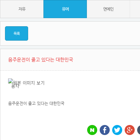
자유
유머
연예인
목록
음주운전이 줄고 있다는 대한민국
음주운전이 줄고 있다는 대한민국