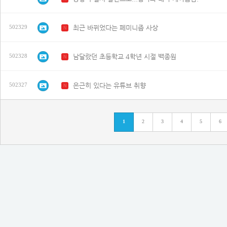
최근 바뀌었다는 페미니즘 사상
502329
N
남달랐던 초등학교 4학년 시절 백종원
502328
N
은근히 있다는 유튜브 취향
502327
N
1
2
3
4
5
6