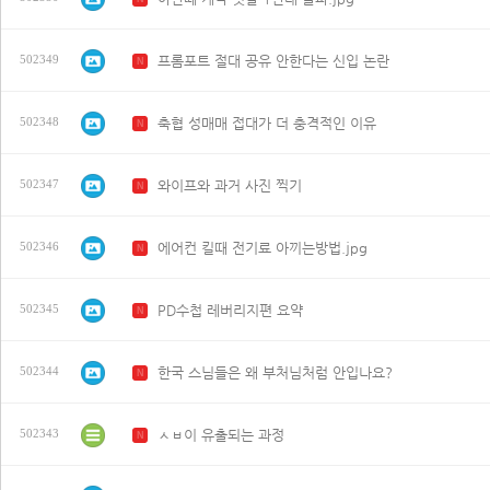
프롬포트 절대 공유 안한다는 신입 논란
502349
N
축협 성매매 접대가 더 충격적인 이유
502348
N
와이프와 과거 사진 찍기
502347
N
에어컨 킬때 전기료 아끼는방법.jpg
502346
N
PD수첩 레버리지편 요약
502345
N
한국 스님들은 왜 부처님처럼 안입나요?
502344
N
ㅅㅂ이 유출되는 과정
502343
N