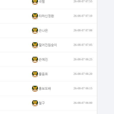
극혐
26-08-07 07:55
타짜신정환
26-08-07 07:10
손나은
26-08-07 07:06
떨어진원숭이
26-08-07 07:05
손예진
26-08-07 06:25
물음표
26-08-07 06:20
홍보도배
26-08-07 06:15
철구
26-08-07 06:00