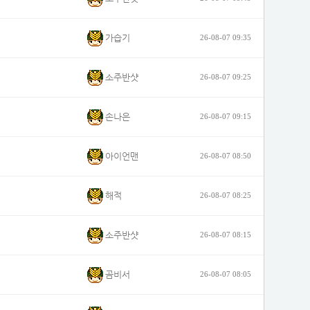
가습기
26-08-07 09:35
소주반샷
26-08-07 09:25
손나은
26-08-07 09:15
아이언맨
26-08-07 08:50
해적
26-08-07 08:25
소주반샷
26-08-07 08:15
곰비서
26-08-07 08:05