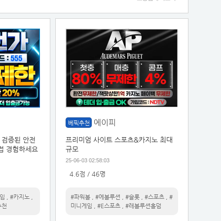
에이피
베픽추천
 검증된 안전
프리미엄 사이트 스포츠&카지노 최대
접 경험하세요
규모
25-06-03 02:58:03
4.6점 / 46명
임
,
#카지노
,
#파워볼
,
#에볼루션
,
#슬롯
,
#스포츠
,
#
추천
미니게임
,
#E스포츠
,
#레볼루션홀덤