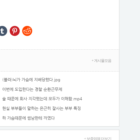
+ 게시물모음
(블라)뇌가 가슴에 지배당했다.jpg
이번에 도입한다는 경찰 순환근무제
술 때문에 회사 지각했는데 모두가 이해함.mp4
현실 부부들이 말하는 은근히 잘사는 부부 특징
하 가슴때문에 썸남한테 까였다
+ 보증업체 더보기