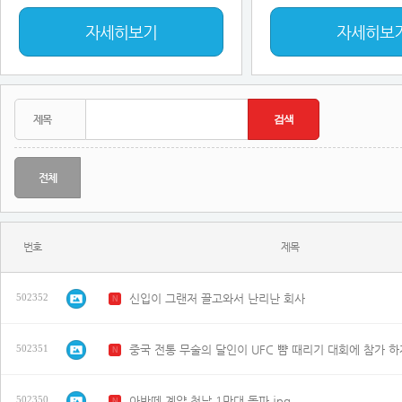
자세히보기
자세히보
전체
번호
제목
신입이 그랜저 끌고와서 난리난 회사
502352
N
502351
N
아반떼 계약 첫날 1만대 돌파.jpg
502350
N