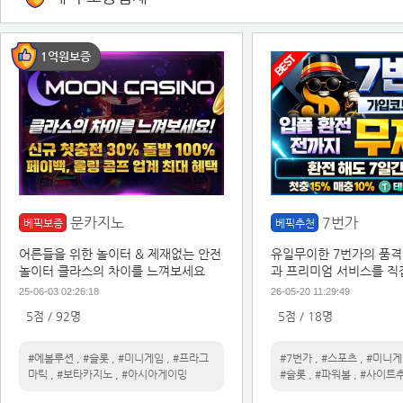
1억원보증
문카지노
7번가
베픽보증
베픽추천
어른들을 위한 놀이터 & 제재없는 안전
유일무이한 7번가의 품격
놀이터 클라스의 차이를 느껴보세요
과 프리미엄 서비스를 직
25-06-03 02:26:18
26-05-20 11:29:49
5점 / 92명
5점 / 18명
#에볼루션
,
#슬롯
,
#미니게임
,
#프라그
#7번가
,
#스포츠
,
#미니게
마틱
,
#보타카지노
,
#아시아게이밍
#슬롯
,
#파워볼
,
#사이트