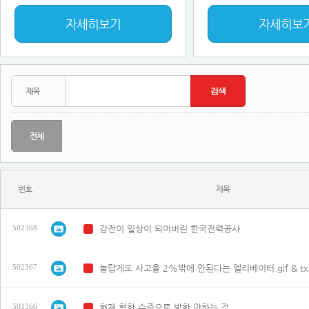
자세히보기
자세히보
전체
번호
제목
감전이 일상이 되어버린 한국전력공사
502368
N
놀랍게도 사고율 2%밖에 안된다는 엘리베이터.gif & tx
502367
N
현재 혐한 수준으로 방한 안하는 것
502366
N