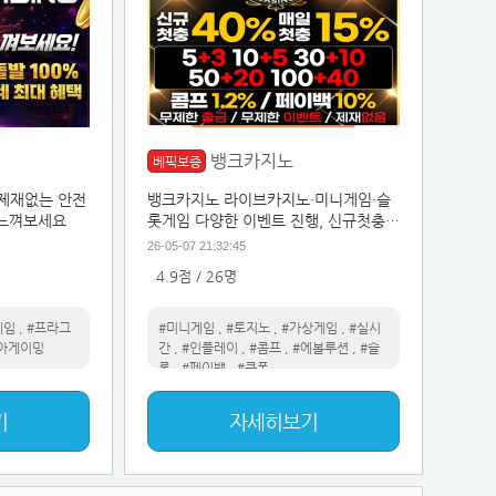
뱅크카지노
베픽보증
 제재없는 안전
뱅크카지노 라이브카지노·미니게임·슬
 느껴보세요
롯게임 다양한 이벤트 진행, 신규첫충·
재충·페이백·콤프 지급 혜택과 빠른충전
26-05-07 21:32:45
무제한환전 지원
4.9점 / 26명
게임
,
#프라그
#미니게임
,
#토지노
,
#가상게임
,
#실시
아게이밍
간
,
#인플레이
,
#콤프
,
#에볼루션
,
#슬
롯
,
#페이백
,
#쿠폰
기
자세히보기