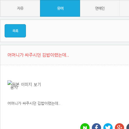
자유
유머
연예인
목록
어머니가 싸주시던 김밥이랬는데..
어머니가 싸주시던 김밥이랬는데..