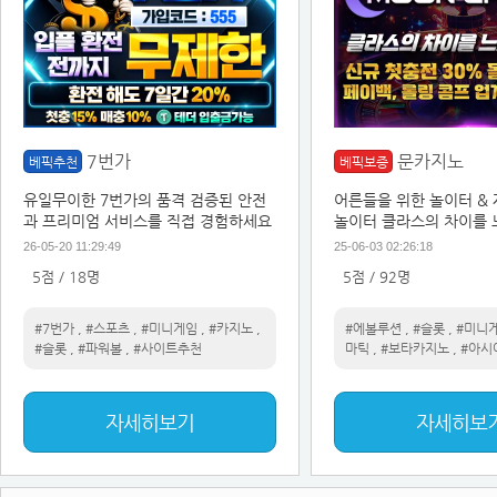
7번가
문카지노
베픽추천
베픽보증
유일무이한 7번가의 품격 검증된 안전
어른들을 위한 놀이터 &
과 프리미엄 서비스를 직접 경험하세요
놀이터 클라스의 차이를
26-05-20 11:29:49
25-06-03 02:26:18
5점 / 18명
5점 / 92명
#7번가
,
#스포츠
,
#미니게임
,
#카지노
,
#에볼루션
,
#슬롯
,
#미니
#슬롯
,
#파워볼
,
#사이트추천
마틱
,
#보타카지노
,
#아시
자세히보기
자세히보