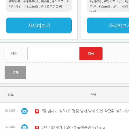
#파워볼
,
#에볼루션
,
#슬롯
,
#스포츠
,
#
#BJ솔랭
,
#벤픽후마감
,
#
미니게임
,
#E스포츠
,
#레볼루션홀덤
루션
,
#스포츠
,
#미니게임
홀덤
자세히보기
자세히보
전체
번호
제목
“땀 냄새가 심하다” 평점 낮게 받아 인센 삭감된 설치 기사
502485
N
7년 키운개가 1살아기 물어죽인사건.jpg
502484
N