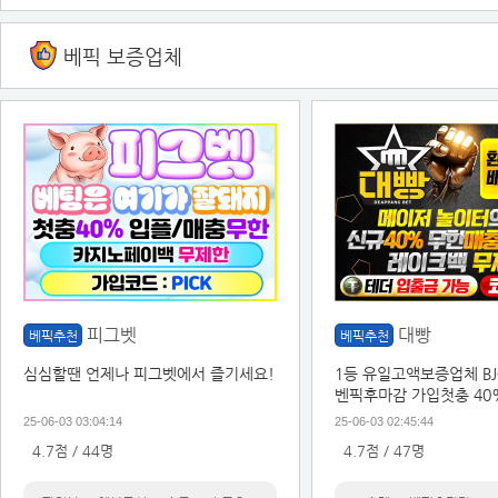
베픽 보증업체
피그벳
대빵
베픽추천
베픽추천
심심할땐 언제나 피그벳에서 즐기세요!
1등 유일고액보증업체 B
벤픽후마감 가입첫충 40
벤트
25-06-03 03:04:14
25-06-03 02:45:44
4.7점 / 44명
4.7점 / 47명