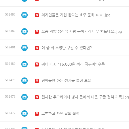
외지인들은 기겁 한다는 호주 문화 ㄷㄷ..jpg
502483
N
요즘 지방 생산직 사람 구하기가 너무 힘드네요..jpg
502482
N
이 중 딱 두명만 구할 수 있다면?
502481
N
워터파크, "16,000원 짜리 떡볶이" 수준
502480
N
진짜들만 아는 찐시골 특징 모음
502479
N
전사한 우크라이나 병사 폰에서 나온 구글 검색 기록.jpg
502478
N
고백하고 차인 딸의 불평
502477
N