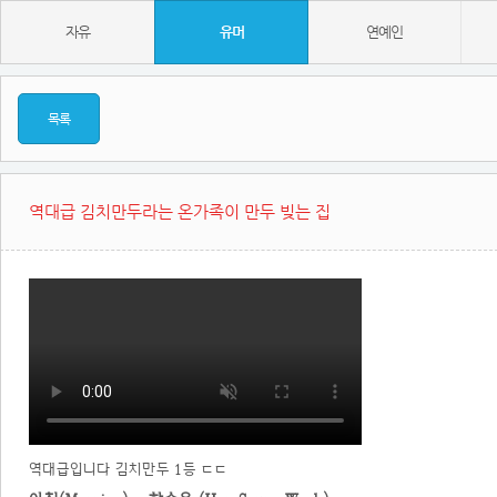
자유
유머
연예인
목록
역대급 김치만두라는 온가족이 만두 빚는 집
역대급입니다 김치만두 1등 ㄷㄷ