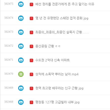
배선 정리를 전문가에게 돈 주고 맡기는 이유
502475
N
몇 년 전 유명했던 스웨덴 접객 문화.jpg
502474
N
최종의_최종의_최종인 살목지 근황.......
502473
N
용산공원 근황 ㄷㄷ
502472
N
수도권 2억대 신축 아파트
502471
N
상처에 소독약 뿌리는 남자.mp4
502470
N
현역 최고령 배우라는 신구 근황.jpg
502469
N
평창동 127평 고급빌라 내부.jpg
502468
N