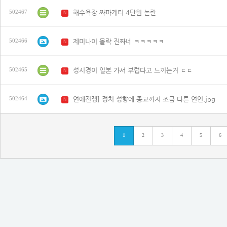
해수욕장 짜파게티 4만원 논란
502467
N
제미나이 몰락 진짜네 ㅋㅋㅋㅋㅋ
502466
N
성시경이 일본 가서 부럽다고 느끼는거 ㄷㄷ
502465
N
연애전쟁] 정치 성향에 종교까지 조금 다른 연인.jpg
502464
N
1
2
3
4
5
6