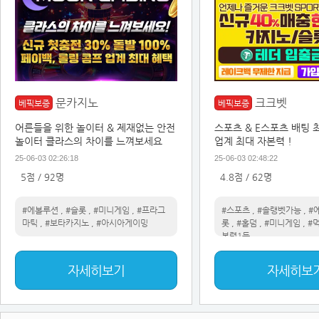
문카지노
크크벳
베픽보증
베픽보증
어른들을 위한 놀이터 & 제재없는 안전
스포츠 & E스포츠 배팅 
놀이터 클라스의 차이를 느껴보세요
업계 최대 자본력 !
25-06-03 02:26:18
25-06-03 02:48:22
5점 / 92명
4.8점 / 62명
#에볼루션
,
#슬롯
,
#미니게임
,
#프라그
#스포츠
,
#솔랭벳가능
,
#
마틱
,
#보타카지노
,
#아시아게이밍
롯
,
#홀덤
,
#미니게임
,
#
본력1등
자세히보기
자세히보