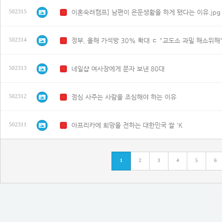
이혼숙려캠프] 남편이 은둔생활을 하게 됐다는 이유.jpg
502315
N
정부, 올해 가석방 30% 확대 ㄷ "교도소 과밀 해소위해
502314
N
네일샵 여사장에게 문자 보낸 80대
502313
N
점심 사주는 사람을 조심해야 하는 이유
502312
N
아프리카에 희망을 전하는 대한민국 쌀 'K
502311
N
1
2
3
4
5
6