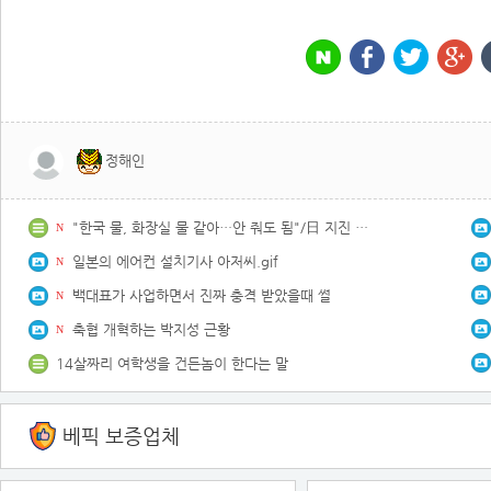
정해인
"한국 물, 화장실 물 같아…안 줘도 됨"/日 지진 피해 한국 기업 지원
N
일본의 에어컨 설치기사 아저씨.gif
N
백대표가 사업하면서 진짜 충격 받았을때 썰
N
축협 개혁하는 박지성 근황
N
14살짜리 여학생을 건든놈이 한다는 말
베픽 보증업체