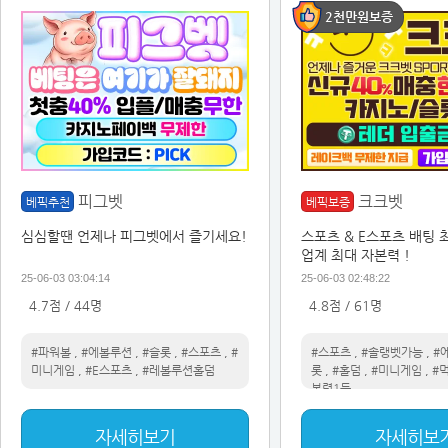
2천만원보증
피그벳
크크벳
베픽추천
베픽보증
심심할땐 언제나 피그벳에서 즐기세요!
스포츠 & E스포츠 배팅 
업계 최대 자본력 !
25-06-03 03:04:14
25-06-03 02:48:22
4.7점 / 44명
4.8점 / 61명
#파워볼
,
#에볼루션
,
#슬롯
,
#스포츠
,
#
#스포츠
,
#솔랭벳가능
,
#
미니게임
,
#E스포츠
,
#레볼루션홀덤
롯
,
#홀덤
,
#미니게임
,
#
본력1등
자세히보기
자세히보