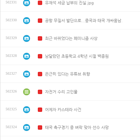
유재석 세금 납부의 진실.jpg
502331
N
공항 무질서 발단으로...중국과 태국 개싸움남.
502330
N
최근 바뀌었다는 페미니즘 사상
502329
N
남달랐던 초등학교 4학년 시절 백종원
502328
N
은근히 있다는 유튜브 취향
502327
N
자전거 수리 고인물
502326
N
어제자 카스테라 사건
502325
N
태국 축구경기 중 벼락 맞아 선수 사망
502324
N