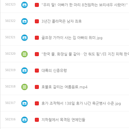
"우리 딸! 아빠가 한 마리 8천원하는 보리새우 사왔어!"
502323
N
3년간 콜라먹은 남자 최후
502322
N
골프장 가까이 사는 집 아빠의 취미.jpg
502321
N
502320
N
대륙의 신종유행
502319
N
호불호 갈리는 여름음료.mp4
502318
N
휴가 조작해서 138일 휴가 나간 육군병사 수준.jpg
502317
N
지하철에서 목격된 연예인들
502316
N