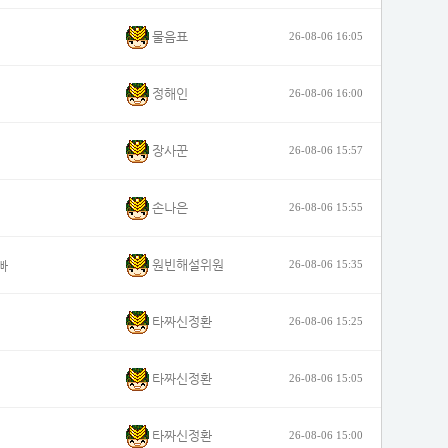
물음표
26-08-06 16:05
정해인
26-08-06 16:00
장사꾼
26-08-06 15:57
손나은
26-08-06 15:55
원빈해설위원
빠
26-08-06 15:35
타짜신정환
26-08-06 15:25
타짜신정환
26-08-06 15:05
타짜신정환
26-08-06 15:00