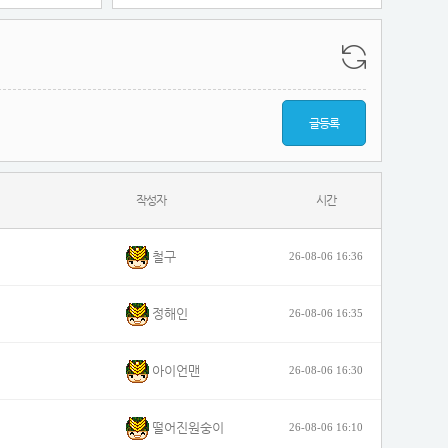
글등록
작성자
시간
철구
26-08-06 16:36
정해인
26-08-06 16:35
아이언맨
26-08-06 16:30
떨어진원숭이
26-08-06 16:10