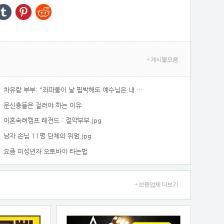
+ 게시물모음
차유람 부부: "좌파들이 날 핍박해도 예수님은 내 편"
문신충들은 걸러야 하는 이유
이혼숙려캠프 레전드 : 절약부부.jpg
남자 손님 11명 단체의 위엄.jpg
요즘 미성년자 오토바이 타는법
+ 보증업체 더보기