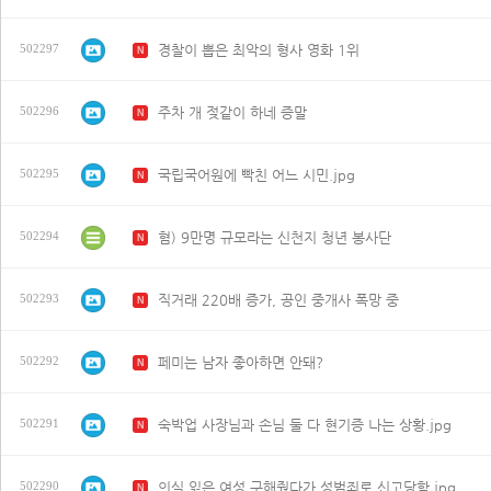
경찰이 뽑은 최악의 형사 영화 1위
502297
N
주차 개 젖같이 하네 증말
502296
N
국립국어원에 빡친 어느 시민.jpg
502295
N
혐) 9만명 규모라는 신천지 청년 봉사단
502294
N
직거래 220배 증가, 공인 중개사 폭망 중
502293
N
페미는 남자 좋아하면 안돼?
502292
N
숙박업 사장님과 손님 둘 다 현기증 나는 상황.jpg
502291
N
의식 잃은 여성 구해줬다가 성범죄로 신고당함.jpg
502290
N