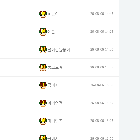
호랑이
26-08-06 14:45
애플
26-08-06 14:25
떨어진원숭이
26-08-06 14:00
홍보도배
26-08-06 13:55
곰비서
26-08-06 13:50
아이언맨
26-08-06 13:30
미니언즈
26-08-06 13:25
곰비서
26-08-06 12:50