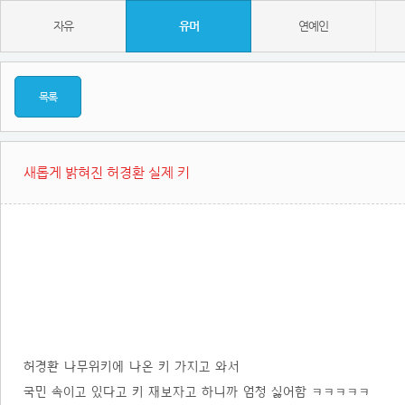
자유
유머
연예인
목록
새롭게 밝혀진 허경환 실제 키
허경환 나무위키에 나온 키 가지고 와서
국민 속이고 있다고 키 재보자고 하니까 엄청 싫어함 ㅋㅋㅋㅋㅋ