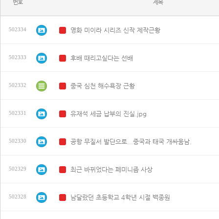
번호
제목
영화 미이라 시리즈 신작 제작근황
502334
N
후배 때리고싶다는 선배
502333
N
중국 심천 해수욕장 근황
502332
N
유재석 세금 납부의 진실.jpg
502331
N
공항 무질서 발단으로...중국과 태국 개싸움남.
502330
N
최근 바뀌었다는 페미니즘 사상
502329
N
남달랐던 초등학교 4학년 시절 백종원
502328
N