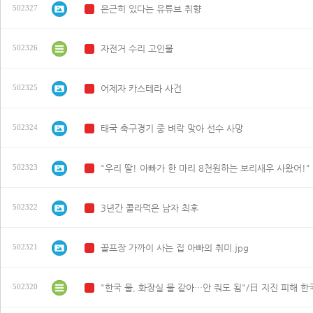
은근히 있다는 유튜브 취향
502327
N
자전거 수리 고인물
502326
N
어제자 카스테라 사건
502325
N
태국 축구경기 중 벼락 맞아 선수 사망
502324
N
"우리 딸! 아빠가 한 마리 8천원하는 보리새우 사왔어!"
502323
N
3년간 콜라먹은 남자 최후
502322
N
골프장 가까이 사는 집 아빠의 취미.jpg
502321
N
502320
N