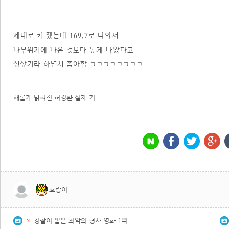
제대로 키 쟀는데 169.7로 나와서
나무위키에 나온 것보다 높게 나왔다고
성장기라 하면서 좋아함 ㅋㅋㅋㅋㅋㅋㅋㅋ
새롭게 밝혀진 허경환 실제 키
호랑이
경찰이 뽑은 최악의 형사 영화 1위
N