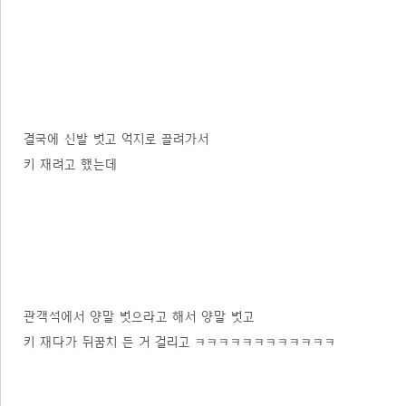
결국에 신발 벗고 억지로 끌려가서
키 재려고 했는데
관객석에서 양말 벗으라고 해서 양말 벗고
키 재다가 뒤꿈치 든 거 걸리고 ㅋㅋㅋㅋㅋㅋㅋㅋㅋㅋㅋㅋ