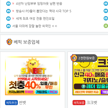
4년차 난임부부 임밍아웃 남편 반응
N
방송사 PD들이 뽑았다는 역대 사극 TOP 5
N
세계 최초 여성 전용 엔진오일
N
서울 더위에 깜짤 놀란 외국인 ㄷㄷ
베픽 보증업체
2천만원보증
썬벳
크크벳
베픽추천
베픽보증