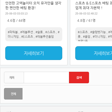
안전한 고액놀이터 오직 유저만을 생각
스포츠 & E스포츠 배팅 
한 편안한 베팅 환경!
업계 최대 자본력 !
25-06-03 03:03:13
25-06-03 02:48:22
4.6점 / 44명
4.8점 / 61명
#파워볼
,
#에볼루션
,
#슬롯
,
#스포츠
,
#
#스포츠
,
#솔랭벳가능
,
#
미니게임
,
#E스포츠
,
#레볼루션홀덤
롯
,
#홀덤
,
#미니게임
,
#
본력1등
자세히보기
자세히보
전체