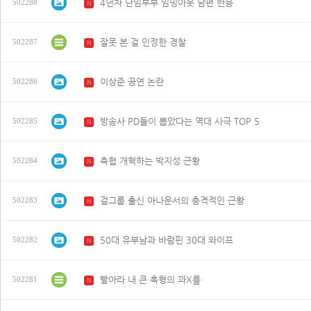
4년차 난임부부 임밍아웃 남편 반응
502288
N
잘못 본 걸 인정한 경찰
502287
N
이상준 공연 논란
502286
N
방송사 PD들이 뽑았다는 역대 사극 TOP 5
502285
N
축협 개혁하는 박지성 근황
502284
N
걸그룹 출신 아나운서의 충격적인 근황
502283
N
50대 유부남과 바람핀 30대 와이프
502282
N
빨아라 내 큰 흑형의 꽈X를
502281
N