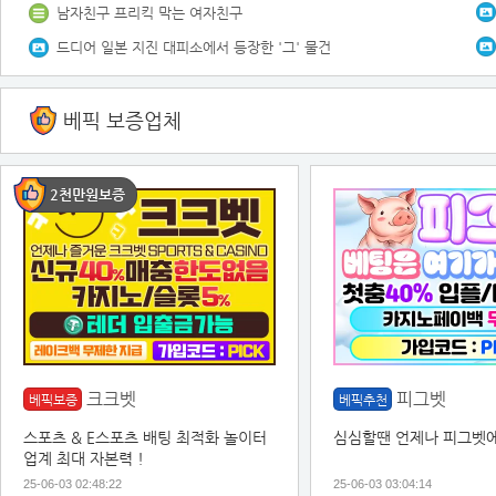
남자친구 프리킥 막는 여자친구
드디어 일본 지진 대피소에서 등장한 '그' 물건
베픽 보증업체
2천만원보증
크크벳
피그벳
베픽보증
베픽추천
스포츠 & E스포츠 배팅 최적화 놀이터
심심할땐 언제나 피그벳에
업계 최대 자본력 !
25-06-03 02:48:22
25-06-03 03:04:14