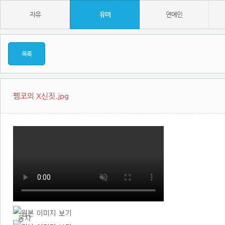
자유
유머
연예인
목록
펨코의 X신짓.jpg