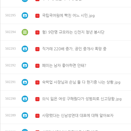
국립국어원에 빡친 어느 시민.jpg
502295
N
혐) 9만명 규모라는 신천지 청년 봉사단
502294
N
직거래 220배 증가, 공인 중개사 폭망 중
502293
N
페미는 남자 좋아하면 안돼?
502292
N
숙박업 사장님과 손님 둘 다 현기증 나는 상황.jpg
502291
N
의식 잃은 여성 구해줬다가 성범죄로 신고당함.jpg
502290
N
사망했다는 신남성연대 대표에 대해 알아보자
502289
N