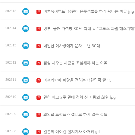
이혼숙려캠프] 남편이 은둔생활을 하게 됐다는 이유.jpg
502315
N
정부, 올해 가석방 30% 확대 ㄷ "교도소 과밀 해소위해
502314
N
네일샵 여사장에게 문자 보낸 80대
502313
N
점심 사주는 사람을 조심해야 하는 이유
502312
N
아프리카에 희망을 전하는 대한민국 쌀 'K
502311
N
면허 따고 2주 만에 경차 산 사람의 최후.jpg
502310
N
의외로 트럼프가 절대로 하지 않는 것들
502309
N
일본의 에어컨 설치기사 아저씨.gif
502308
N