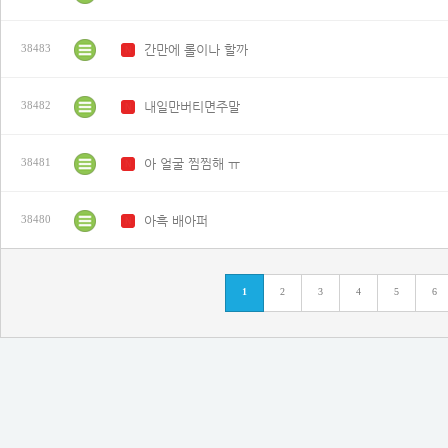
간만에 롤이나 할까
38483
N
내일만버티면주말
38482
N
아 얼굴 찜찜해 ㅠ
38481
N
아흑 배아퍼
38480
N
1
2
3
4
5
6