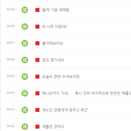
왤케 기분 애매함
38499
N
와 너무 더운데?
38498
N
출석해보아요
38497
N
점심 챙기세요
38496
N
오늘도 한번 조져보자잉
38495
N
헤나오까지 가네..... 혹시 진짜 마지막으로 한번만 해줄
38494
N
채노인 관중에게 공주고 퇴근
38493
N
애틀은 강하다.
38492
N