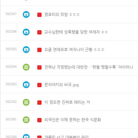
영포티의 위엄 ㄷㄷㄷ
502507
N
교수님한테 성폭행을 당한 여제자 ㄷㄷ
502506
N
요즘 연애프로 여자나이 근황 ㄷㄷㄷ
502505
N
전력난 걱정했는데 대반전…'햇볕 쨍할수록' 아이러니
502504
N
몬자야키의 비극.jpg
502503
N
이 정도면 진짜로 때리는 거
502502
N
외국인은 이해 못하는 한국 식문화
502501
N
개물림 사고 대부분의 원인
502500
N