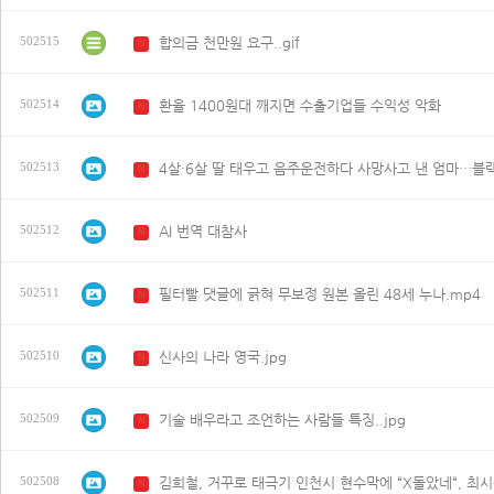
합의금 천만원 요구..gif
502515
N
환율 1400원대 깨지면 수출기업들 수익성 악화
502514
N
502513
N
AI 번역 대참사
502512
N
필터빨 댓글에 긁혀 무보정 원본 올린 48세 누나.mp4
502511
N
신사의 나라 영국.jpg
502510
N
기술 배우라고 조언하는 사람들 특징..jpg
502509
N
502508
N