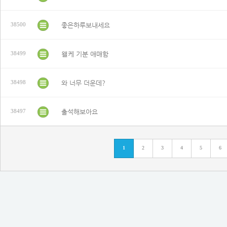
좋은하루보내세요
38500
왤케 기분 애매함
38499
와 너무 더운데?
38498
출석해보아요
38497
1
2
3
4
5
6