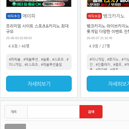
에이피
뱅크카지노
베픽추천
베픽보증
프리미엄 사이트 스포츠&카지노 최대
뱅크카지노 라이브카지노
규모
롯게임 다양한 이벤트 진행
재충·페이백·콤프 지급 
25-06-03 02:58:03
26-05-07 21:32:45
무제한환전 지원
4.6점 / 46명
4.9점 / 27명
#파워볼
,
#에볼루션
,
#슬롯
,
#스포츠
,
#
#미니게임
,
#토지노
,
#가
미니게임
,
#E스포츠
,
#레볼루션홀덤
간
,
#인플레이
,
#콤프
,
#
롯
,
#페이백
,
#쿠폰
자세히보기
자세히보