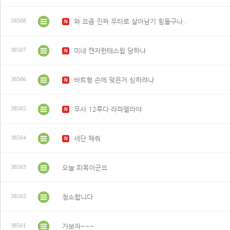
와 요즘 진짜 우타로 살아남기 힘들구나..
38508
N
미네 캔자한테스윕 당하나
38507
N
바트형 손에 맞은거 심하려나
38506
N
무사 12루다 라파엘라야
38505
N
세단 해줘
38504
N
오늘 피목이군요
38503
청소합니다
38502
가보자~~~
38501