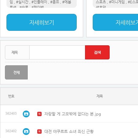
임
,
#실시간
,
#인플레이
,
#콤프
,
#에볼
스포츠
,
#미니게임
,
#E스
루션
,
#슬롯
,
#페이백
션홀덤
자세히보기
자세히보
전체
번호
제목
자랑할 게 고모밖에 없다는 분.jpg
502403
N
대전 야쿠르트 소녀 최신 근황
502402
N