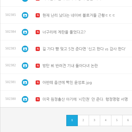
현재 난리 났다는 네이버 블로거들 근황ㄷㄷㄷ
502385
N
너구리에 계란을 풀었다고?
502384
N
길 가다 뺨 맞고 5천 준다면 '신고 한다 vs 감사 한다'
502383
N
방탄 뷔 반려견 기내 돌아다녀 논란
502382
N
아반떼 옵션에 빡친 윤성로.jpg
502381
N
미국 원정출산 아기에 `시민권` 안 준다. 행정명령 서명
502380
N
1
2
3
4
5
6