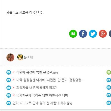
넷플릭스 참교육 미국 반응
음바페
아반떼 옵션에 빡친 윤성로.jpg
N
미국 원정출산 아기에 `시민권` 안 준다. 행정명령 서명
N
과학자들 너무 멍청하지 않음?
N
남자친구가 찍어준 망한 여친사진 대회
N
면허 따고 2주 만에 경차 산 사람의 최후.jpg