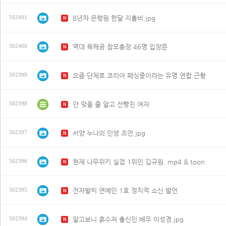
8년차 은행원 한달 지출비.jpg
502401
N
역대 육해공 참모총장 46명 입장문
502400
N
요즘 단체로 코리아 패싱중이라는 유명 연합 근황
502399
N
안 맞을 줄 알고 선빵친 여자
502398
N
서양 누나의 인생 조언.jpg
502397
N
현재 나무위키 실검 1위인 김규원. mp4 & toon
502396
N
전자발찌 연예인 1호 정치적 소신 발언
502395
N
알고보니 흙수저 출신인 배우 이성경.jpg
502394
N