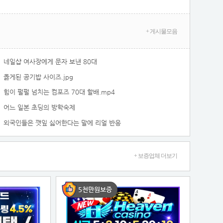
+ 게시물모음
네일샵 여사장에게 문자 보낸 80대
옳게된 공기밥 사이즈.jpg
힘이 펄펄 넘치는 컴포즈 70대 할배.mp4
어느 일본 초딩의 방학숙제
외국인들은 깻잎 싫어한다는 말에 리얼 반응
+ 보증업체 더보기
5천만원보증