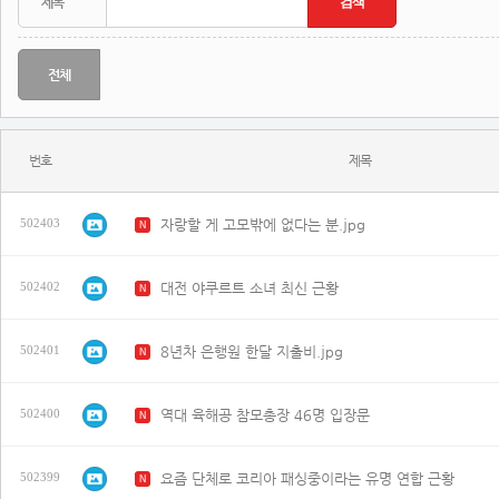
전체
번호
제목
자랑할 게 고모밖에 없다는 분.jpg
502403
N
대전 야쿠르트 소녀 최신 근황
502402
N
8년차 은행원 한달 지출비.jpg
502401
N
역대 육해공 참모총장 46명 입장문
502400
N
요즘 단체로 코리아 패싱중이라는 유명 연합 근황
502399
N