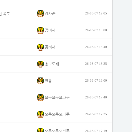
장사꾼
언 폭로
26-08-07 19:05
곰비서
26-08-07 19:00
곰비서
26-08-07 18:40
홍보도배
26-08-07 18:35
크롬
26-08-07 18:00
오쿠오쿠오타쿠
26-08-07 17:40
오쿠오쿠오타쿠
26-08-07 17:25
오쿠오쿠오타쿠
26-08-07 17:19