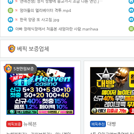
연애전쟁] 정치 성향에 종교까지 조금 다른 연인.jpg
N
엄마들의 엘리베이터 격투.mp4
N
한국 양궁 또 사고침.jpg
N
아빠 장례식장에서 처음본 새엄마란 사람.manhwa
베픽 보증업체
5천만원보증
뉴헤븐
대빵
베픽보증
베픽추천