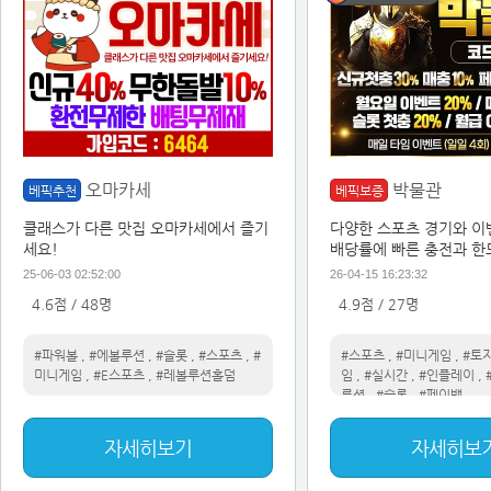
오마카세
박물관
베픽추천
베픽보증
클래스가 다른 맛집 오마카세에서 즐기
다양한 스포츠 경기와 이
세요!
배당률에 빠른 충전과 한
25-06-03 02:52:00
26-04-15 16:23:32
4.6점 / 48명
4.9점 / 27명
#파워볼
,
#에볼루션
,
#슬롯
,
#스포츠
,
#
#스포츠
,
#미니게임
,
#토
미니게임
,
#E스포츠
,
#레볼루션홀덤
임
,
#실시간
,
#인플레이
,
루션
,
#슬롯
,
#페이백
자세히보기
자세히보