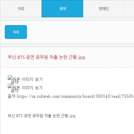
자유
유머
연예인
목록
부산 BTS 공연 공무원 차출 논란 근황.jpg
출처
https://m.ruliweb.com/community/board/300143/read/7550
부산 BTS 공연 공무원 차출 논란 근황.jpg