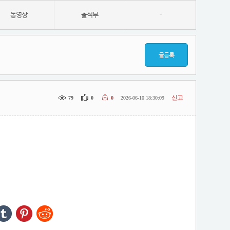
동영상
출석부
-
글등록
신고
79
0
0
2026-06-10 18:30:09