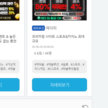
에이피
베픽추천
벤트 & 높은
프리미엄 사이트 스포츠&카지노 최대
도 없는 환전
규모
25-06-03 02:58:03
4.6점 / 46명
지노
,
#가상게
#파워볼
,
#에볼루션
,
#슬롯
,
#스포츠
,
#
#콤프
,
#에볼
미니게임
,
#E스포츠
,
#레볼루션홀덤
기
자세히보기